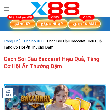
Skip
to
content
KHUYẾN MÃI
ĐĂNG NHẬP
ĐĂNG KÝ
Trang Chủ
-
Casino X88
-
Cách Soi Cầu Baccarat Hiệu Quả,
Tăng Cơ Hội Ăn Thưởng Đậm
Cách Soi Cầu Baccarat Hiệu Quả, Tăng
Cơ Hội Ăn Thưởng Đậm
22
Th11