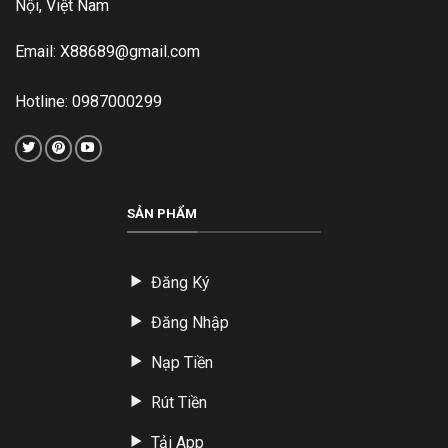
Nội, Việt Nam
Email:
X88689@gmail.com
Hotline: 0987000299
SẢN PHẨM
Đăng Ký
Đăng Nhập
Nạp Tiền
Rút Tiền
Tải App