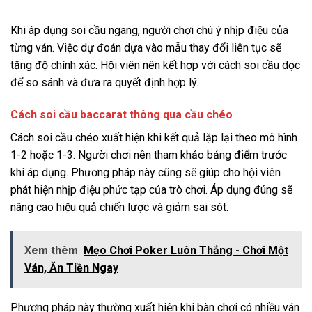
Khi áp dụng soi cầu ngang, người chơi chú ý nhịp điệu của
từng ván. Việc dự đoán dựa vào mẫu thay đổi liên tục sẽ
tăng độ chính xác. Hội viên nên kết hợp với cách soi cầu dọc
để so sánh và đưa ra quyết định hợp lý.
Cách soi cầu baccarat thông qua cầu chéo
Cách soi cầu chéo xuất hiện khi kết quả lặp lại theo mô hình
1-2 hoặc 1-3. Người chơi nên tham khảo bảng điểm trước
khi áp dụng. Phương pháp này cũng sẽ giúp cho hội viên
phát hiện nhịp điệu phức tạp của trò chơi. Áp dụng đúng sẽ
nâng cao hiệu quả chiến lược và giảm sai sót.
Xem thêm
Mẹo Chơi Poker Luôn Thắng - Chơi Một
Ván, Ăn Tiền Ngay
Phương pháp này thường xuất hiện khi bàn chơi có nhiều ván