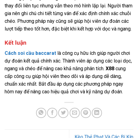
thay đổi liên tục nhưng vẫn theo mô hình lặp lại. Người tham
gia nên ghi chú chi tiết từng ván để xác định chính xác chuỗi
chéo. Phương pháp này cũng sẽ giúp hội viên dự đoán các
lượt tiếp theo tốt hơn, đặc biệt khi kết hợp với dọc và ngang.
Kết luận
Cách soi cầu baccarat
là công cụ hữu ích giúp người chơi
dự đoán kết quả chính xác. Thành viên áp dụng các loại dọc,
ngang và chéo để nâng cao khả năng phân tích.
X88
cung
cấp công cụ giúp hội viên theo dõi và áp dụng dễ dàng,
chuẩn xác nhất. Bắt đầu áp dụng các phương pháp ngay
hôm nay để nâng cao hiệu quả chơi và kỹ năng dự đoán.
Kèo Thẻ Phạt Và Các Bí Kíp