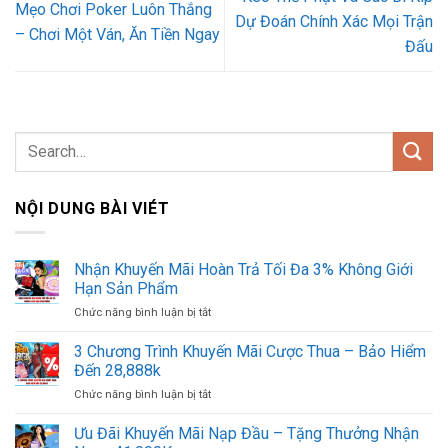
Mẹo Chơi Poker Luôn Thắng
Dự Đoán Chính Xác Mọi Trận
– Chơi Một Ván, Ăn Tiền Ngay
Đấu
NỘI DUNG BÀI VIÉT
Nhận Khuyến Mãi Hoàn Trả Tối Đa 3% Không Giới
Hạn Sản Phẩm
ở
Chức năng bình luận bị tắt
Nhận
Khuyến
3 Chương Trình Khuyến Mãi Cược Thua – Bảo Hiểm
Mãi
Đến 28,888k
Hoàn
ở
Chức năng bình luận bị tắt
Trả
3
Tối
Chương
Ưu Đãi Khuyến Mãi Nạp Đầu – Tặng Thưởng Nhận
Đa
Trình
3%